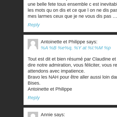
une belle fete tous ensemble c est inevitab
les mots qu on dis et ce que l on ne dis pa
mes larmes ceux que je ne vous dis pas …
Reply
Antoinette et Philippe
says:
%A %B %e%q, %Y at %I:%M %p
Tout est dit et bien résumé par Claudine e
dire notre admiration, vous féliciter, vous 
attendons avec impatience.
Bravo les NAH pour être aller aussi loin 
Bises.
Antoinette et Philippe
Reply
Annie
says: