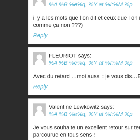
%A %B %e%q, %Y at %I:%M %p
il y a les mots que l on dit et ceux que l on
comme ça non ???)
Reply
FLEURIOT
says:
%A %B %e%q, %Y at %I:%M %p
Avec du retard …moi aussi : je vous di
Reply
Valentine Lewkowitz
says:
%A %B %e%q, %Y at %I:%M %p
Je vous souhaite un excellent retour sur te
parcourue en tous sens !