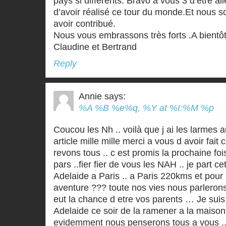
pays si différents. Bravo à vous 3 d’être al
d’avoir réalisé ce tour du monde.Et nous
avoir contribué.
Nous vous embrassons très forts .A bientô
Claudine et Bertrand
Reply
Annie
says:
%A %B %e%q, %Y at %I:%M %p
Coucou les Nh .. voilà que j ai les larmes a
article mille mille merci a vous d avoir fai
revons tous .. c est promis la prochaine foi
pars ..fier fier de vous les NAH .. je part c
Adelaide a Paris .. a Paris 220kms et pour 
aventure ??? toute nos vies nous parleron
eut la chance d etre vos parents … Je sui
Adelaide ce soir de la ramener a la maiso
evidemment nous penserons tous a vous ..