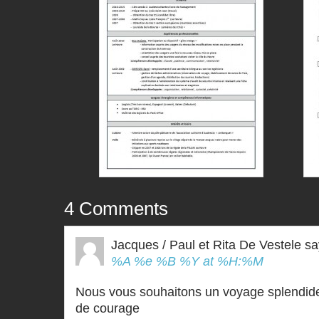
4 Comments
Jacques / Paul et Rita De Vestele
sa
%A %e %B %Y at %H:%M
Nous vous souhaitons un voyage splendide
de courage