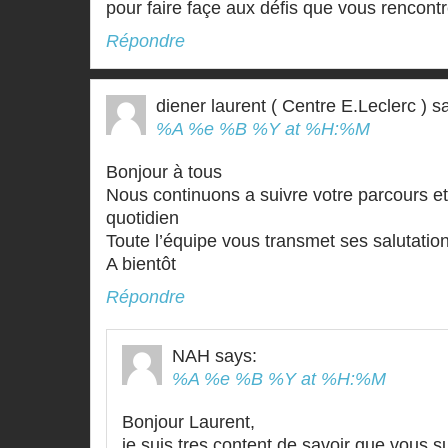
pour faire façe aux défis que vous rencont
Répondre
diener laurent ( Centre E.Leclerc )
s
%A %e %B %Y at %H:%M
Bonjour à tous
Nous continuons a suivre votre parcours e
quotidien
Toute l’équipe vous transmet ses salutatio
A bientôt
Répondre
NAH
says:
%A %e %B %Y at %H:%M
Bonjour Laurent,
je suis tres content de savoir que vous s