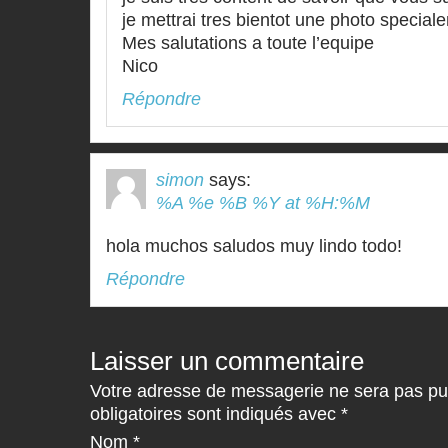
je mettrai tres bientot une photo special
Mes salutations a toute l’equipe
Nico
Répondre
simon
says:
%A %e %B %Y at %H:%M
hola muchos saludos muy lindo todo!
Répondre
Laisser un commentaire
Votre adresse de messagerie ne sera pas p
obligatoires sont indiqués avec
*
Nom
*