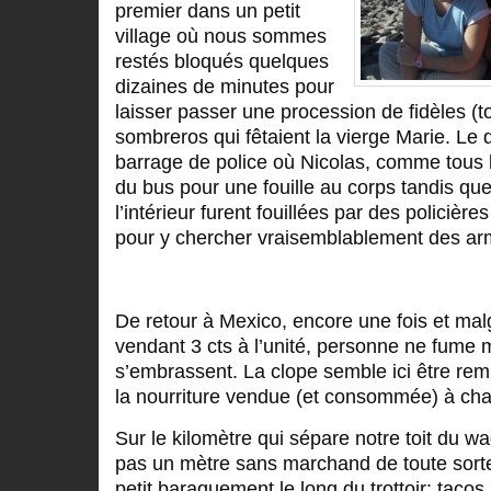
premier dans un petit
village où nous sommes
restés bloqués quelques
dizaines de minutes pour
laisser passer une procession de fidèles (tou
sombreros qui fêtaient la vierge Marie. Le
barrage de police où Nicolas, comme tous 
du bus pour une fouille au corps tandis qu
l’intérieur furent fouillées par des policière
pour y chercher vraisemblablement des ar
De retour à Mexico, encore une fois et malg
vendant 3 cts à l’unité, personne ne fume
s’embrassent. La clope semble ici être re
la nourriture vendue (et consommée) à chaq
Sur le kilomètre qui sépare notre toit du wa
pas un mètre sans marchand de toute sorte 
petit baraquement le long du trottoir: tacos,