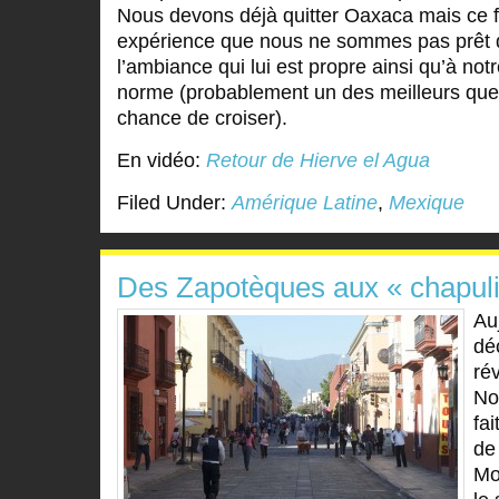
Nous devons déjà quitter Oaxaca mais ce 
expérience que nous ne sommes pas prêt d
l’ambiance qui lui est propre ainsi qu’à not
norme (probablement un des meilleurs que
chance de croiser).
En vidéo:
Retour de Hierve el Agua
Filed Under:
Amérique Latine
,
Mexique
Des Zapotèques aux « chapul
Au
dé
ré
No
fa
de
Mo